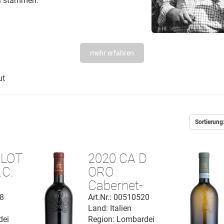
na stammen.
mehr erfahren
ut
Sortierung
RLOT
2020 CA D
.C.
ORO
Cabernet-
Sauvignon
18
Art.Nr.: 00510520
Land: Italien
Garda D.O.C.
dei
Region: Lombardei