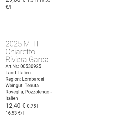
1.5 l | 19,33
€/l
2025 MITI
Chiaretto
Riviera Garda
classico D.O.C.
Art.Nr.: 00530925
Land: Italien
- Stelvin
Region: Lombardei
Weingut:
Tenuta
Roveglia, Pozzolengo -
Italien
12,40 €
0.75 l |
16,53 €/l