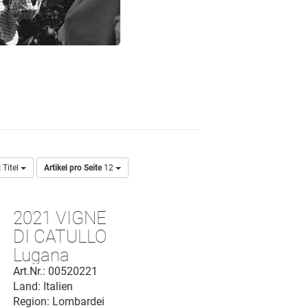
:
Titel
Artikel pro Seite
12
2021 VIGNE
DI CATULLO
Lugana
Riserva D.O.C.
Art.Nr.: 00520221
Land: Italien
Region: Lombardei