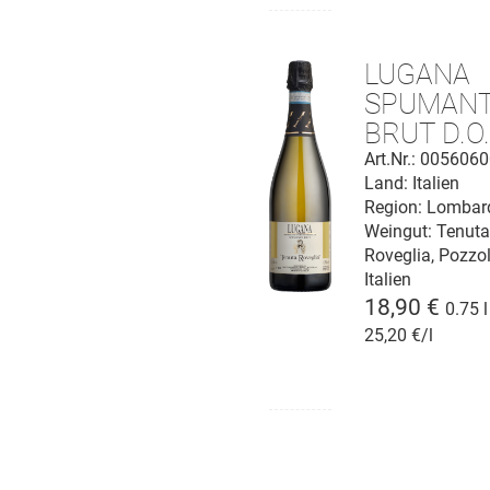
LUGANA
SPUMAN
BRUT D.O.
Art.Nr.: 005606
Land: Italien
Region: Lombar
Weingut:
Tenut
Roveglia, Pozzo
Italien
18,90 €
0.75 l
25,20 €/l