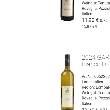
Weingut:
Tenut
Roveglia, Pozzo
Italien
11,90 €
0.75 l
15,87 €/l
2024 GA
Bianco D.
Art.Nr.: 005226
Land: Italien
Region: Lombar
Weingut:
Tenut
Roveglia, Pozzo
Italien
12,70 €