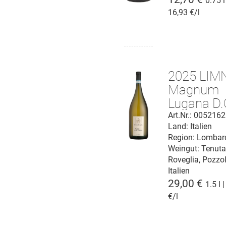
0.75 l
16,93 €/l
2025 LIM
Magnum
Lugana D.
Art.Nr.: 005216
Land: Italien
Region: Lombar
Weingut:
Tenut
Roveglia, Pozzo
Italien
29,00 €
1.5 l 
€/l