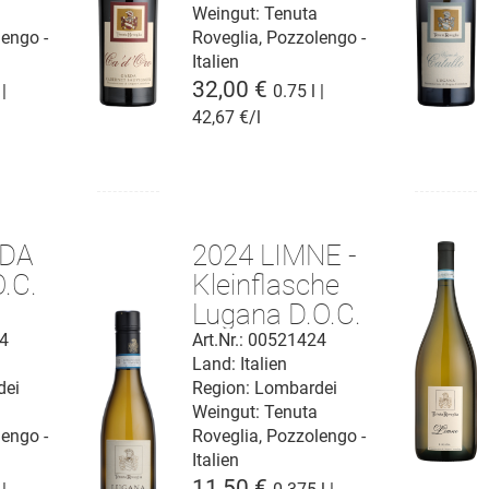
a
Weingut:
Tenuta
lengo -
Roveglia, Pozzolengo -
Italien
32,00 €
 |
0.75 l |
42,67 €/l
RDA
2024 LIMNE -
O.C.
Kleinflasche
Lugana D.O.C.
24
Art.Nr.: 00521424
Land: Italien
dei
Region: Lombardei
a
Weingut:
Tenuta
lengo -
Roveglia, Pozzolengo -
Italien
11,50 €