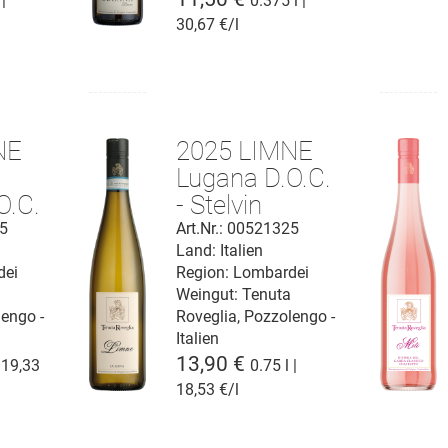
 |
0.375 l |
30,67 €/l
NE
2025 LIMNE
Lugana D.O.C.
O.C.
- Stelvin
25
Art.Nr.: 00521325
Land: Italien
dei
Region: Lombardei
a
Weingut:
Tenuta
lengo -
Roveglia, Pozzolengo -
Italien
13,90 €
| 19,33
0.75 l |
18,53 €/l