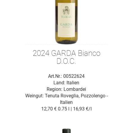
2024 GARDA Bianco
D.O.C.
Art.Nr.: 00522624
Land: Italien
Region: Lombardei
Weingut:
Tenuta Roveglia, Pozzolengo -
Italien
12,70 €
0.75 l | 16,93 €/l