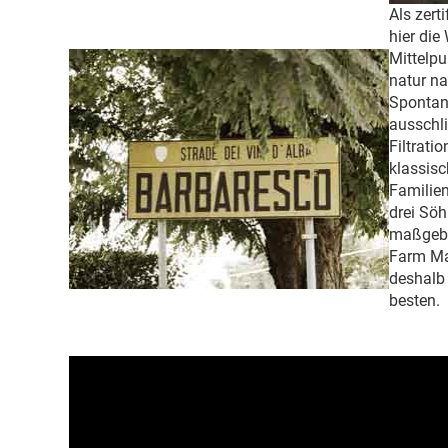
Als zerti
hier die
Mittelpu
natur na
Spontan
ausschli
Filtratio
klassis
Familien
drei Söh
maßgebli
Farm Ma
deshalb
besten.