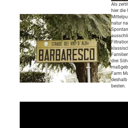
Als zerti
hier die
Mittelpu
natur na
Spontan
ausschli
Filtratio
klassis
Familien
drei Söh
maßgebli
Farm Ma
deshalb
besten.