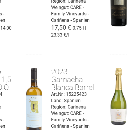
a
Region: Carinena
Weingut:
CARE -
s -
Family Vineyards -
ien
Cariñena - Spanien
17,50 €
| 14,00
0.75 l |
23,33 €/l
o
2023
 1,5
Garnacha
D.O.
Blanca Barrel
fermented
24
Art.Nr.: 15225423
Land: Spanien
Cariñena D.O.
a
Region: Carinena
Weingut:
CARE -
s -
Family Vineyards -
ien
Cariñena - Spanien