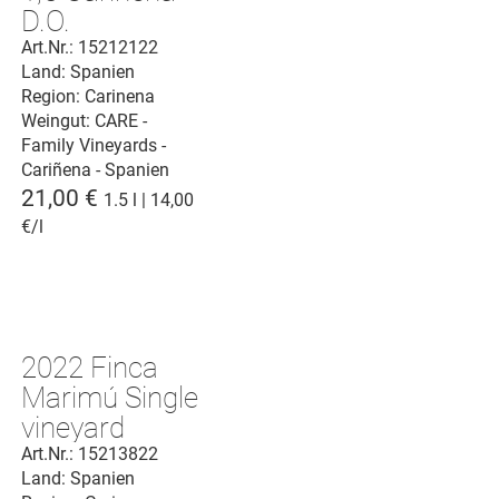
D.O.
Art.Nr.: 15212122
Land: Spanien
Region: Carinena
Weingut:
CARE -
Family Vineyards -
Cariñena - Spanien
21,00 €
1.5 l | 14,00
€/l
2022 Finca
Marimú Single
vineyard
Cariñena D.O.
Art.Nr.: 15213822
Land: Spanien