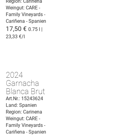
Region: Carinena
Weingut:
CARE -
Family Vineyards -
Cariñena - Spanien
17,50 €
0.75 l |
23,33 €/l
2024
Garnacha
Blanca Brut
Cariñena D.O.
Art.Nr.: 15243624
Land: Spanien
Region: Carinena
Weingut:
CARE -
Family Vineyards -
Cariñena - Spanien