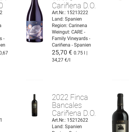
0
Cariñena D.O.
D.O.
22
Art.Nr.: 15213222
Land: Spanien
a
Region: Carinena
Weingut:
CARE -
s -
Family Vineyards -
ien
Cariñena - Spanien
25,70 €
20,67
0.75 l |
34,27 €/l
2022 Finca
Bancales
Cariñena D.O.
21
Art.Nr.: 15212622
Land: Spanien
D.O.