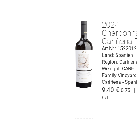
2024
Chardonn
Cariñena 
Art.Nr.: 152201
Land: Spanien
Region: Carinen
Weingut:
CARE -
Family Vineyard
Cariñena - Span
9,40 €
0.75 l |
€/l