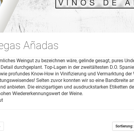
egas Añadas
iches Weingut zu bezeichnen wäre, gelinde gesagt, pures Unde
te Detail durchgeplant. Top-Lagen in der zweitältesten D.O. Span
wie profundes Know-How in Vinifizierung und Vermarktung der W
ungsweisendes! Selten zuvor konnten wir so eine Bandbreite a
d anbieten. Die einzigartigen und ausdruckstarken Etiketten de
 hohen Wiedererkennungswert der Weine.
ut
→
Sortierung: