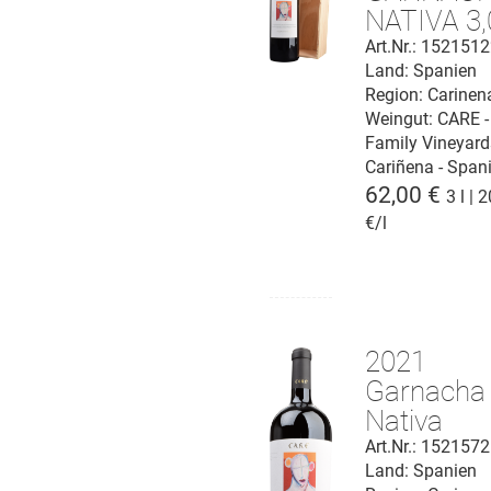
NATIVA 3,
Cariñena 
Art.Nr.: 152151
Land: Spanien
Region: Carinen
Weingut:
CARE -
Family Vineyard
Cariñena - Span
62,00 €
3 l | 
€/l
2021
Garnacha
Nativa
Magnum
Art.Nr.: 152157
Land: Spanien
Cariñena 