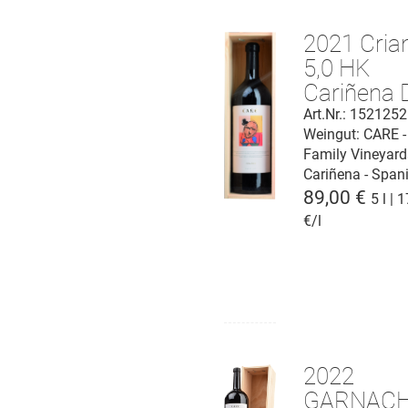
2021 Cria
5,0 HK
Cariñena 
Art.Nr.: 152125
Weingut:
CARE -
Family Vineyard
Cariñena - Span
89,00 €
5 l | 
€/l
2022
GARNAC