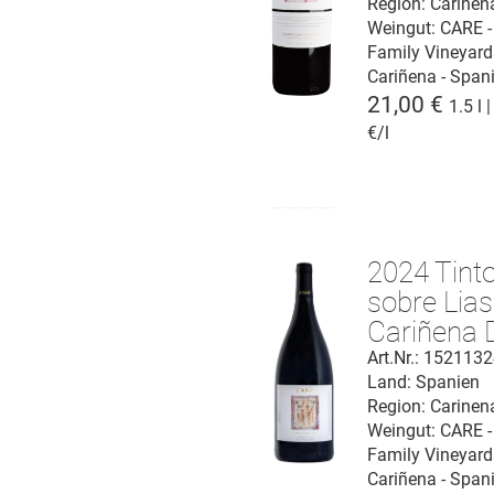
Region: Carinen
Weingut:
CARE -
Family Vineyard
Cariñena - Span
21,00 €
1.5 l 
€/l
2024 Tint
sobre Lias
Cariñena 
Art.Nr.: 152113
Land: Spanien
Region: Carinen
Weingut:
CARE -
Family Vineyard
Cariñena - Span