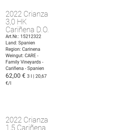
2022 Crianza
3,0 HK
Cariñena D.O.
Art.Nr.: 15212322
Land: Spanien
Region: Carinena
Weingut:
CARE -
Family Vineyards -
Cariñena - Spanien
62,00 €
3 l | 20,67
€/l
2022 Crianza
1,5 Cariñena