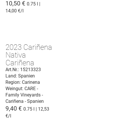
10,50 €
0.75 l |
14,00 €/l
2023 Cariñena
Nativa
Cariñena
D.O.P.
Art.Nr.: 15213323
Land: Spanien
Region: Carinena
Weingut:
CARE -
Family Vineyards -
Cariñena - Spanien
9,40 €
0.75 l | 12,53
€/l