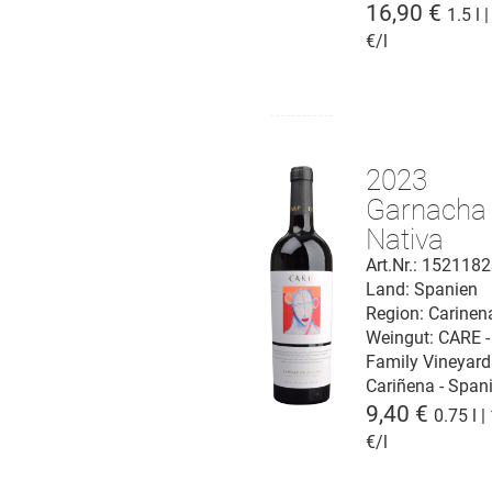
16,90 €
1.5 l 
€/l
2023
Garnacha
Nativa
Cariñena 
Art.Nr.: 152118
Land: Spanien
Region: Carinen
Weingut:
CARE -
Family Vineyard
Cariñena - Span
9,40 €
0.75 l |
€/l