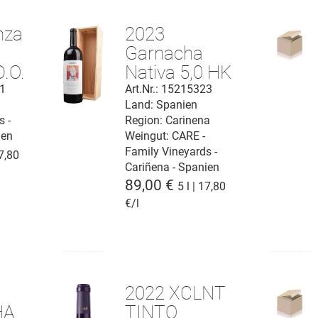
nza
2023
Garnacha
D.O.
Nativa 5,0 HK
Cariñena D.O.
21
Art.Nr.: 15215323
Land: Spanien
s -
Region: Carinena
ien
Weingut:
CARE -
Family Vineyards -
17,80
Cariñena - Spanien
89,00 €
5 l | 17,80
€/l
2022 XCLNT
HA
TINTO