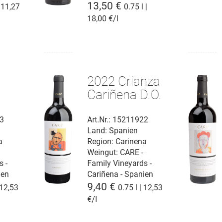
13,50 €
| 11,27
0.75 l |
18,00 €/l
2022 Crianza
Cariñena D.O.
D.O.
23
Art.Nr.: 15211922
Land: Spanien
a
Region: Carinena
Weingut:
CARE -
s -
Family Vineyards -
ien
Cariñena - Spanien
9,40 €
 12,53
0.75 l | 12,53
€/l