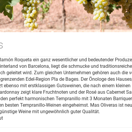
s
a Ramón Roqueta ein ganz wesentlicher und bedeutender Produze
nterland von Barcelona, liegt die schmucke und traditionsreich
eich geleitet wird. Zum gleichen Unternehmen gehören auch die 
renzenden Edel-Region Pla de Bages. Der Önologe des Hauses, J
zt ebenso mit erstklassigen Gutsweinen, die nach einem kleine
donnay zeigt klare Fruchtnoten und der Rosé aus Cabernet Sau
Für den perfekt harmonischen Tempranillo mit 3 Monaten Barrique
 den besten Tempranillo-Weinen eingeheimst. Mas Oliveras ist n
günstige Weine mit ungewöhnlich guter Qualität.
ut