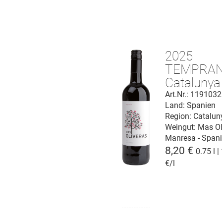
2025
TEMPRAN
Catalunya
Art.Nr.: 119103
Land: Spanien
Region: Catalun
Weingut:
Mas Ol
Manresa - Span
8,20 €
0.75 l |
€/l