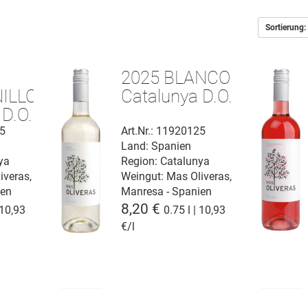
Sortierung:
2025 BLANCO
ILLO
Catalunya D.O.
 D.O.
25
Art.Nr.: 11920125
Land: Spanien
ya
Region: Catalunya
iveras,
Weingut:
Mas Oliveras,
ien
Manresa - Spanien
8,20 €
 10,93
0.75 l | 10,93
€/l