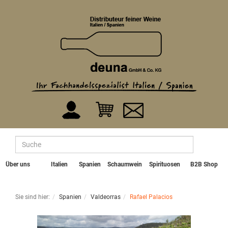
Über uns
Italien
Spanien
Schaumwein
Spirituosen
B2B Shop
Sie sind hier:
Spanien
Valdeorras
Rafael Palacios