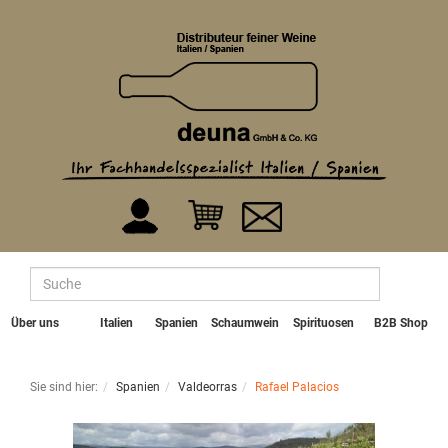
Über uns
Italien
Spanien
Schaumwein
Spirituosen
B2B Shop
Sie sind hier:
Spanien
Valdeorras
Rafael Palacios