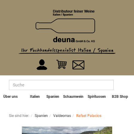
Über uns
Italien
Spanien
Schaumwein
Spirituosen
B2B Shop
Sie sind hier:
Spanien
Valdeorras
Rafael Palacios