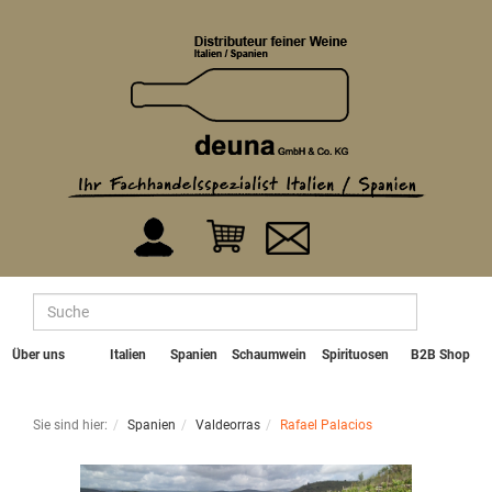
Über uns
Italien
Spanien
Schaumwein
Spirituosen
B2B Shop
Sie sind hier:
Spanien
Valdeorras
Rafael Palacios