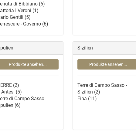
enuta di Bibbiano
(6)
attoria I Veroni
(1)
arlo Gentili
(5)
errescure - Governo
(6)
pulien
Sizilien
Produkte ansehen...
Produkte ansehen...
TERRE
(2)
Terre di Campo Sasso -
 Antesi
(5)
Sizilien
(2)
erre di Campo Sasso -
Fina
(11)
pulien
(6)