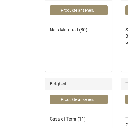
Produkte ansehen...
Nals Margreid
(30)
S
B
G
Bolgheri
T
Produkte ansehen...
Casa di Terra
(11)
T
P