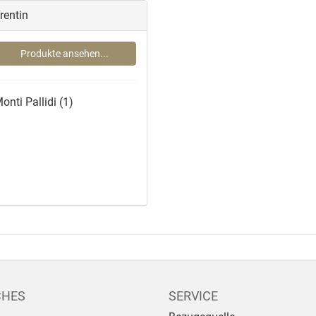
rentin
Produkte ansehen...
onti Pallidi
(1)
CHES
SERVICE