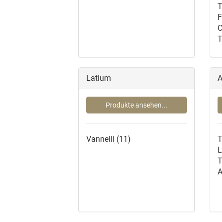
T
F
C
T
Latium
A
Produkte ansehen...
Vannelli
(11)
L
T
A