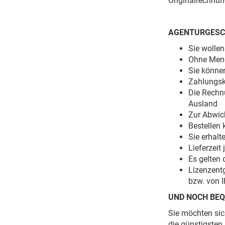
Originalrechnun
AGENTURGESC
Sie wollen
Ohne Men
Sie können
Zahlungsko
Die Rechn
Ausland
Zur Abwic
Bestellen 
Sie erhal
Lieferzeit
Es gelten 
Lizenzent
bzw. von 
UND NOCH BEQ
Sie möchten sic
die günstigsten 