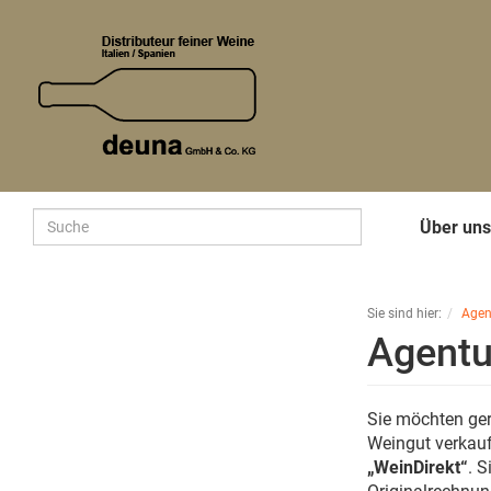
Über un
Sie sind hier:
Agen
Agentu
Sie möchten ge
Weingut verkau
„WeinDirekt“
. 