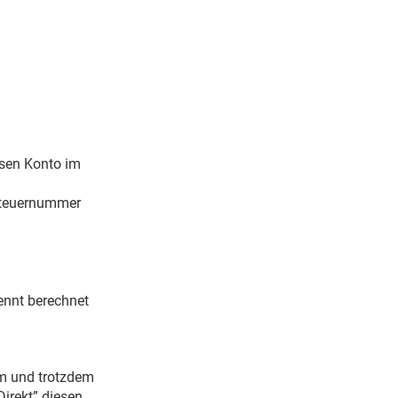
ssen Konto im
hsteuernummer
ennt berechnet
am und trotzdem
Direkt” diesen