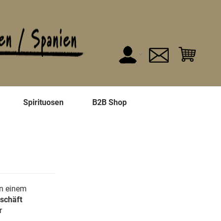
n
Spirituosen
B2B Shop
on einem
schäft
r