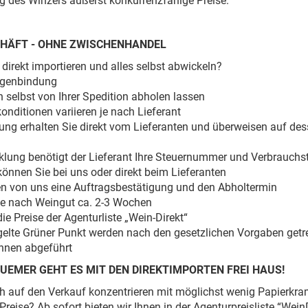
g des Winzers äußerst konkurrenzfähige Preise.
HÄFT - OHNE ZWISCHENHANDEL
 direkt importieren und alles selbst abwickeln?
genbindung
 selbst von Ihrer Spedition abholen lassen
nditionen variieren je nach Lieferant
ung erhalten Sie direkt vom Lieferanten und überweisen auf de
klung benötigt der Lieferant Ihre Steuernummer und Verbrauc
können Sie bei uns oder direkt beim Lieferanten
ten von uns eine Auftragsbestätigung und den Abholtermin
 je nach Weingut ca. 2-3 Wochen
die Preise der Agenturliste „Wein-Direkt“
gelte Grüner Punkt werden nach den gesetzlichen Vorgaben getr
Ihnen abgeführt
UEMER GEHT ES MIT DEN DIREKTIMPORTEN FREI HAUS!
h auf den Verkauf konzentrieren mit möglichst wenig Papierkr
Preise? Ab sofort bieten wir Ihnen in der Agenturpreisliste “Wein