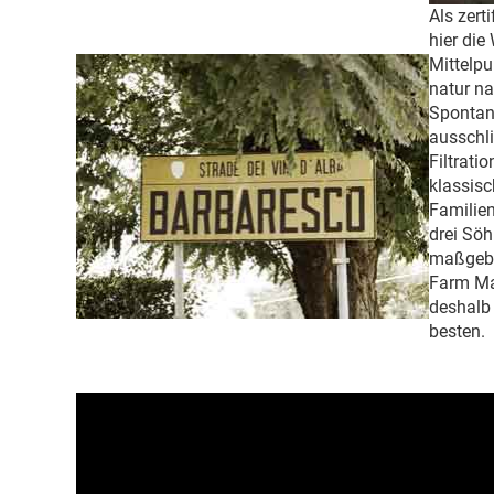
Als zerti
hier die
Mittelpu
natur na
Spontan
ausschli
Filtratio
klassis
Familien
drei Söh
maßgebli
Farm Ma
deshalb
besten.