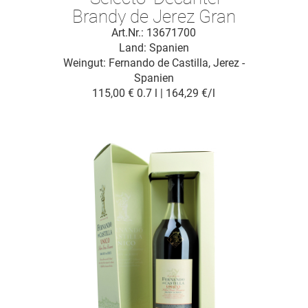
Brandy de Jerez Gran
Reserva D.O.
Art.Nr.: 13671700
Land: Spanien
Weingut:
Fernando de Castilla, Jerez -
Spanien
115,00 €
0.7 l | 164,29 €/l