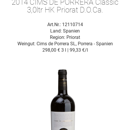
2014 CIMS DE PORRERA Classic
3,0ltr HK Priorat D.O.Ca.
Art.Nr.: 12110714
Land: Spanien
Region: Priorat
Weingut:
Cims de Porrera SL, Porrera - Spanien
298,00 €
3 l | 99,33 €/l