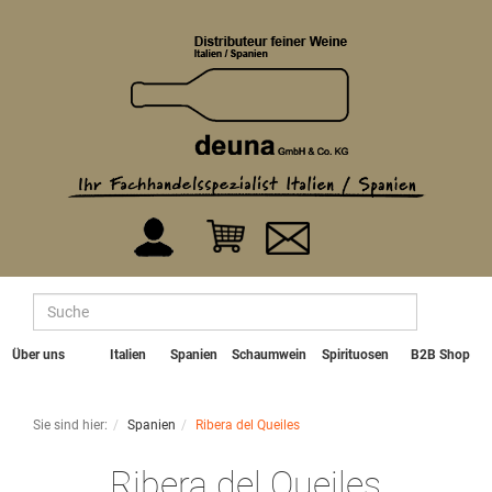
Über uns
Italien
Spanien
Schaumwein
Spirituosen
B2B Shop
Sie sind hier:
Spanien
Ribera del Queiles
Ribera del Queiles