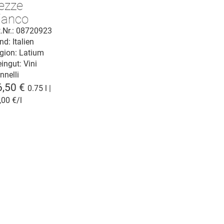
ezze
ianco
azio I.G.T.
t.Nr.: 08720923
nd: Italien
gion: Latium
ingut:
Vini
nnelli
6,50 €
0.75 l |
,00 €/l