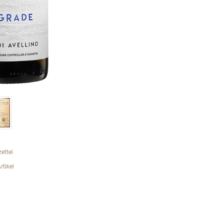
ettel
tikel