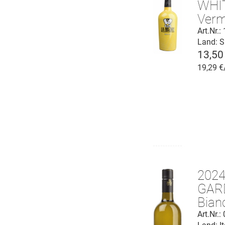
WHI
Verm
Art.Nr.
Land: S
13,50
19,29 €
202
GAR
Bian
D.O.
Art.Nr.