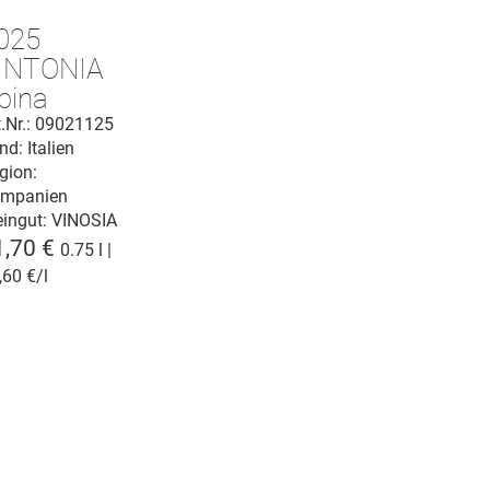
025
INTONIA
rpina
ianco
t.Nr.: 09021125
nd: Italien
OC
gion:
mpanien
ingut:
VINOSIA
1,70 €
0.75 l |
,60 €/l