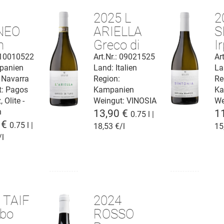
2
2025 L
2
NEO
ARIELLA
S
h
Greco di
I
rra
Tufo DOCG
B
: 10010522
Art.Nr.: 09021525
Ar
panien
Land: Italien
La
D
 Navarra
Region:
Re
t:
Pagos
Kampanien
Ka
 Olite -
Weingut:
VINOSIA
We
n
13,90 €
1
0.75 l |
 €
0.75 l |
18,53 €/l
15
/l
 TAIF
2024
bbo
ROSSO