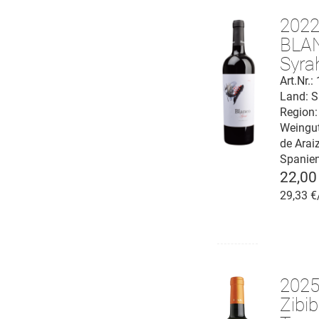
202
BLA
Syra
Nava
Art.Nr.
Land: S
D.O.
Region:
Weingu
de Araiz,
Spanie
22,00
29,33 €
2025
Zibi