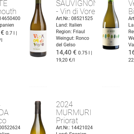
TE
SAUVIGNON
V
outh
- Vin di Vore
B
IGP
L
: 14650400
Art.Nr.: 08521525
Ar
panien
Land: Italien
La
Venezia
Region: Friaul
Re
 €
0.7 l |
Giulia
Weingut:
Ronco
We
/l
del Gelso
Va
14,40 €
1
0.75 l |
19,20 €/l
22
4
2024
DA
MURMURI
co
Priorat
C.
D.O.Q.
: 00522624
Art.Nr.: 14421024