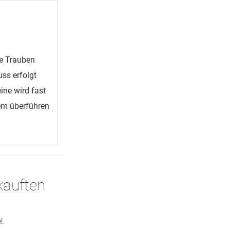
ie Trauben
ss erfolgt
ine wird fast
em überführen
kauften
l.