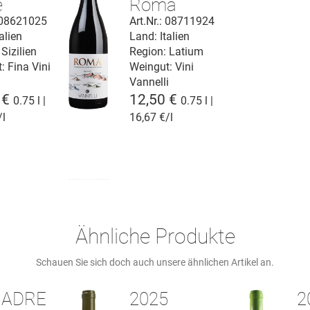
e
Roma
iane
D.O.C.
: 08621025
Art.Nr.: 08711924
alien
Land: Italien
Sizilien
Region: Latium
t:
Fina Vini
Weingut:
Vini
Vannelli
 €
12,50 €
0.75 l |
0.75 l |
/l
16,67 €/l
Ähnliche Produkte
Schauen Sie sich doch auch unsere ähnlichen Artikel an.
MADRE
2025
2