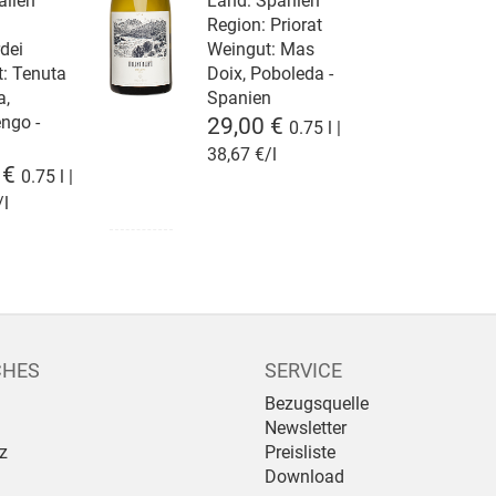
alien
Land: Spanien
Region: Priorat
dei
Weingut:
Mas
t:
Tenuta
Doix, Poboleda -
a,
Spanien
ngo -
29,00 €
0.75 l |
38,67 €/l
 €
0.75 l |
/l
CHES
SERVICE
Bezugsquelle
Newsletter
z
Preisliste
Download