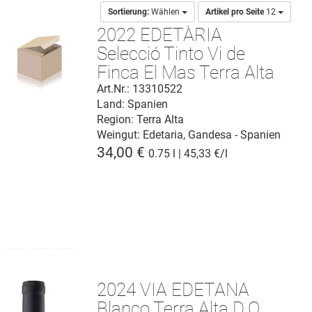
Sortierung:
Wählen
Artikel pro Seite
12
2022 EDETÀRIA
Selecció Tinto Vi de
Finca El Mas Terra Alta
D.O.
Art.Nr.: 13310522
Land: Spanien
Region: Terra Alta
Weingut:
Edetaria, Gandesa - Spanien
34,00 €
0.75 l | 45,33 €/l
2024 VIA EDETANA
Blanco Terra Alta D.O.