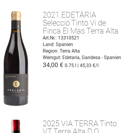
2021 EDETÀRIA
Selecció Tinto Vi de
Finca El Mas Terra Alta
D.O.
Art.Nr.: 13310521
Land: Spanien
Region: Terra Alta
Weingut:
Edetaria, Gandesa - Spanien
34,00 €
0.75 l | 45,33 €/l
2025 VIA TERRA Tinto
VT Terra Alta D.O.