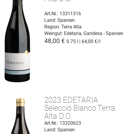
Art.Nr.: 13311316
Land: Spanien
Region: Terra Alta
Weingut:
Edetaria, Gandesa - Spanien
48,00 €
0.75 l | 64,00 €/l
2023 EDETÀRIA
Selecció Blanco Terra
Alta D.O.
Art.Nr.: 13320623
Land: Spanien