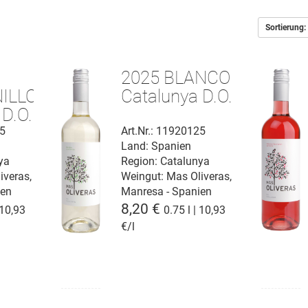
Sortierung:
2025 BLANCO
ILLO
Catalunya D.O.
 D.O.
25
Art.Nr.: 11920125
Land: Spanien
ya
Region: Catalunya
iveras,
Weingut:
Mas Oliveras,
ien
Manresa - Spanien
8,20 €
 10,93
0.75 l | 10,93
€/l