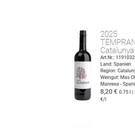
2025
TEMPRAN
Catalunya
Art.Nr.: 119103
Land: Spanien
Region: Catalun
Weingut:
Mas Ol
Manresa - Span
8,20 €
0.75 l |
€/l