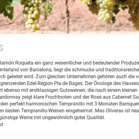
s
a Ramón Roqueta ein ganz wesentlicher und bedeutender Produze
nterland von Barcelona, liegt die schmucke und traditionsreich
eich geleitet wird. Zum gleichen Unternehmen gehören auch die 
renzenden Edel-Region Pla de Bages. Der Önologe des Hauses, J
zt ebenso mit erstklassigen Gutsweinen, die nach einem kleine
donnay zeigt klare Fruchtnoten und der Rosé aus Cabernet Sau
Für den perfekt harmonischen Tempranillo mit 3 Monaten Barrique
 den besten Tempranillo-Weinen eingeheimst. Mas Oliveras ist n
günstige Weine mit ungewöhnlich guter Qualität.
ut