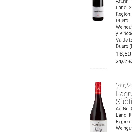
Riber
Art.Nr.
Land: S
Duer
Region:
Duero
Weingu
y Viñed
Valderi
Duero (
18,50
24,67 €
202
Lagr
Südti
D.O.
Art.Nr.
Land: It
Region:
Weingu