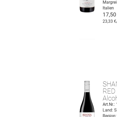
Margreid
Italien
17,50
23,33 €
SHAN
RED 
Alco
Art.Nr.
Land: S
Region: