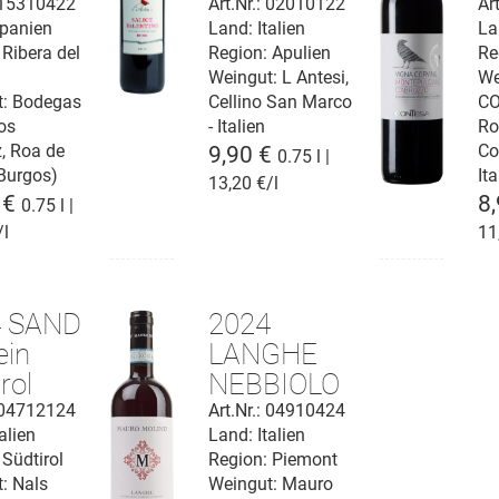
a del
D.O.P.
D
: 15310422
Art.Nr.: 02010122
Ar
panien
Land: Italien
La
o DO
V
 Ribera del
Region: Apulien
Re
C
Weingut:
L Antesi,
We
t:
Bodegas
Cellino San Marco
CO
os
- Italien
Ro
z, Roa de
Co
9,90 €
0.75 l |
Burgos)
Ita
13,20 €/l
 €
8
0.75 l |
/l
11
4 SAND
2024
ein
LANGHE
rol
NEBBIOLO
C.
D.O.C.
: 04712124
Art.Nr.: 04910424
alien
Land: Italien
 Südtirol
Region: Piemont
t:
Nals
Weingut:
Mauro