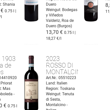
t:
Shania
Duero
8
Weingut:
Bodegas
 €
0.75 l |
11
y Viñedos
/l
Valderiz, Roa de
Duero (Burgos)
13,70 €
0.75 l |
18,27 €/l
 1903
2023
a de
ROSSO DI
es
MONTALCINO
at
D.O.C.
: 14410920
Art.Nr.: 05510223
 Priorat
Land: Italien
Q.
t:
Mas
Region: Toskana
oboleda -
Weingut:
Tenuta
n
di Sesta,
Montalcino -
0 €
0.75 l