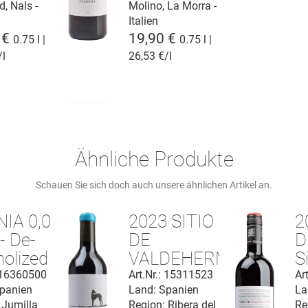
, Nals -
Molino, La Morra -
Italien
 €
19,90 €
0.75 l |
0.75 l |
/l
26,53 €/l
Ähnliche Produkte
Schauen Sie sich doch auch unsere ähnlichen Artikel an.
IA 0,0
2023 SITIO
2
- De-
DE
D
holized
VALDEHERMOSO
Si
Ribera del
D
: 16360500
Art.Nr.: 15311523
Ar
panien
Land: Spanien
La
Duero DO
 Jumilla
Region: Ribera del
Re