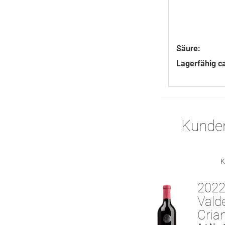
Säure:
Lagerfähig ca
Kunden
K
202
Vald
Cria