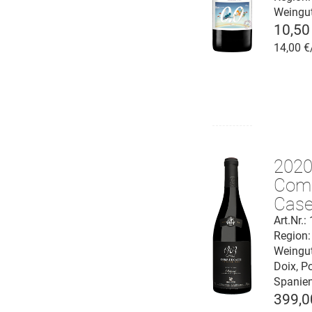
Weingu
10,50
14,00 €
2020
Com
Cas
Prior
Art.Nr.
Region:
D.O.
Weingu
Doix, P
Spanie
399,0