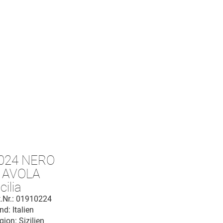
024 NERO
 AVOLA
cilia
.O.C.
t.Nr.: 01910224
nd: Italien
gion: Sizilien