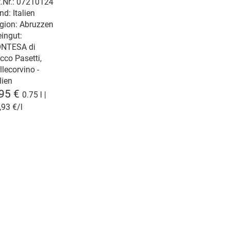
.O.P. Linea
t.Nr.: 07210124
nd: Italien
igna
gion: Abruzzen
orvino
ingut:
NTESA di
cco Pasetti,
llecorvino -
lien
,95 €
0.75 l |
,93 €/l