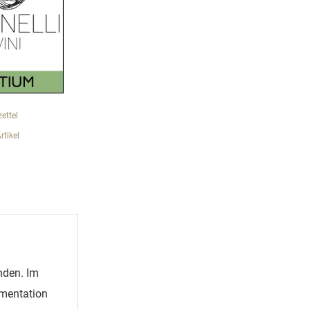
ettel
tikel
nden. Im
rmentation