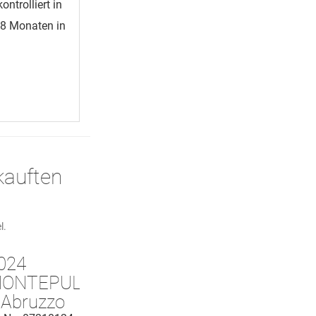
ntrolliert in
 8 Monaten in
kauften
l.
024
ONTEPULCIANO
 Abruzzo