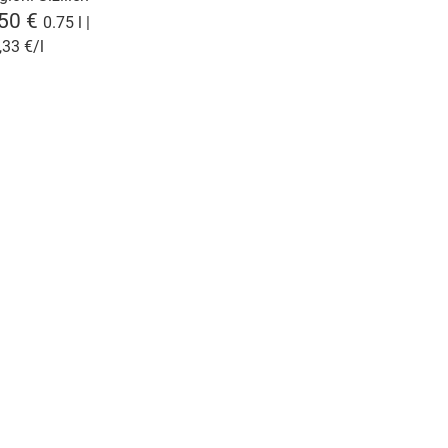
,50 €
0.75 l |
,33 €/l