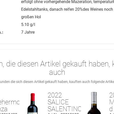
erfolgt ohne vorhergehende Mazeration, temperaturko
Edelstahltanks, danach reifen 20%des Weines noch
großen Hol
5.10 g/l
.:
7 Jahre
, die diesen Artikel gekauft haben, 
auch
unden die sich diesen Artikel gekauft haben, kauften auch folgende Artike
2
2022
2
ehermoso
SALICE
M
nza
SALENTINO
d