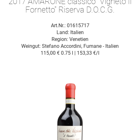
2017 AMARONE classico "Vigneto Il
Fornetto" Riserva D.O.C.G.
Art.Nr.: 01615717
Land: Italien
Region: Venetien
Weingut:
Stefano Accordini, Fumane - Italien
115,00 €
0.75 l | 153,33 €/l