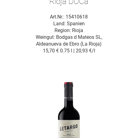
Rioja DOCa
Art.Nr.: 15410618
Land: Spanien
Region: Rioja
Weingut:
Bodgas d Mateos SL,
Aldeanueva de Ebro (La Rioja)
15,70 €
0.75 l | 20,93 €/l