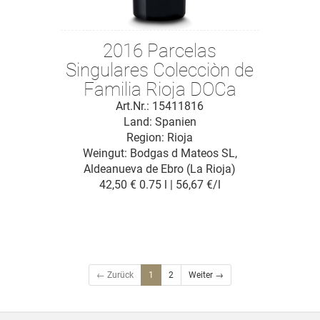
2016 Parcelas
Singulares Colecciòn de
Familia Rioja DOCa
Art.Nr.: 15411816
Land: Spanien
Region: Rioja
Weingut:
Bodgas d Mateos SL,
Aldeanueva de Ebro (La Rioja)
42,50 €
0.75 l | 56,67 €/l
← Zurück
1
2
Weiter →