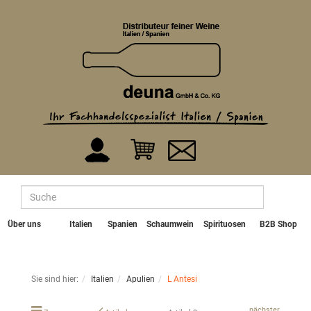
Über uns
Italien
Spanien
Schaumwein
Spirituosen
B2B Shop
Sie sind hier:
Italien
Apulien
L Antesi
nächster