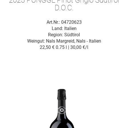
2023 PUNGGL Pinot Grigio Südtirol
D.O.C.
Art.Nr.: 04720623
Land: Italien
Region: Südtirol
Weingut:
Nals Margreid, Nals - Italien
22,50 €
0.75 l | 30,00 €/l