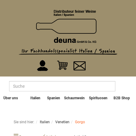
Über uns
Italien
Spanien
Schaumwein
Spirituosen
B2B Shop
Sie sind hier:
Italien
Venetien
Gorgo