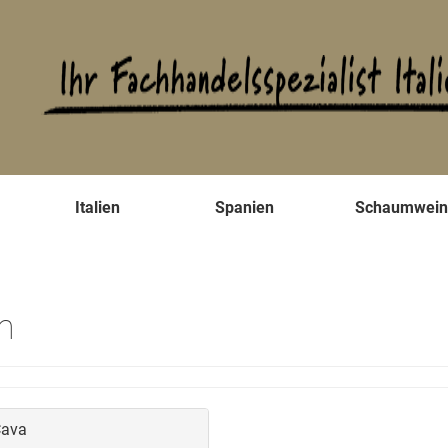
s
Italien
Spanien
Schaumwei
n
ava