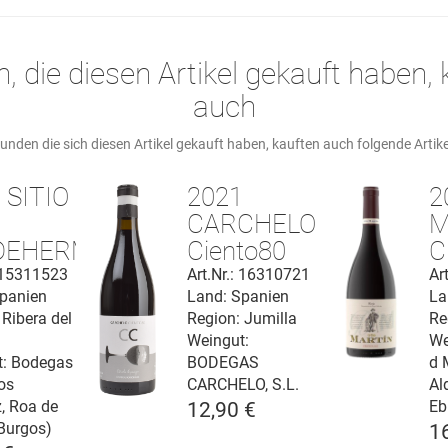
, die diesen Artikel gekauft haben, 
auch
unden die sich diesen Artikel gekauft haben, kauften auch folgende Artike
 SITIO
2021
2
CARCHELO
M
DEHERMOSO
Ciento80
C
a del
Jumilla
R
: 15311523
Art.Nr.: 16310721
Ar
panien
Land: Spanien
La
o DO
DOP
 Ribera del
Region: Jumilla
Re
Weingut:
We
t:
Bodegas
BODEGAS
d 
os
CARCHELO, S.L.
Al
z, Roa de
Eb
12,90 €
Burgos)
1