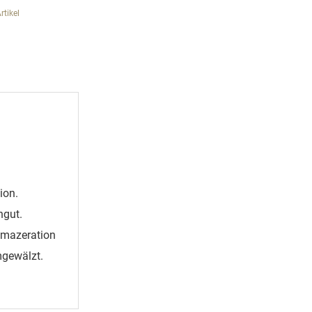
tikel
ion.
ngut.
tmazeration
mgewälzt.