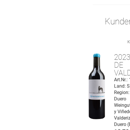
Kunden
K
2023
DE
VAL
Riber
Art.Nr.
Land: S
Duer
Region:
Duero
Weingu
y Viñed
Valderi
Duero (