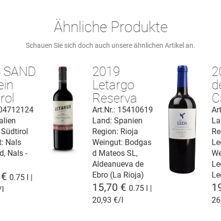
Ähnliche Produkte
Schauen Sie sich doch auch unsere ähnlichen Artikel an.
4 SAND
2019
2
ein
Letargo
d
rol
Reserva
C
C.
Rioja DOCa
L
: 04712124
Art.Nr.: 15410619
Ar
alien
Land: Spanien
La
 Südtirol
Region: Rioja
Re
t:
Nals
Weingut:
Bodgas
Le
, Nals -
d Mateos SL,
We
Aldeanueva de
Le
Ebro (La Rioja)
Le
 €
0.75 l |
15,70 €
1
0.75 l |
/l
20,93 €/l
26