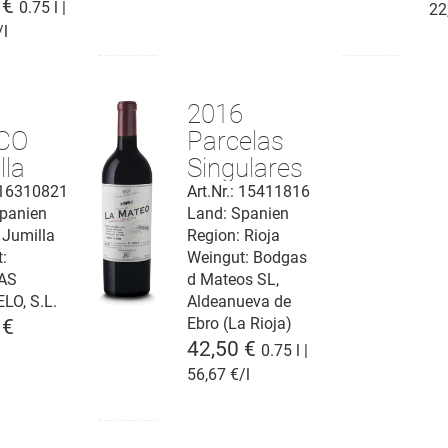
 €
0.75 l |
22
/l
1
2016
CO
Parcelas
lla
Singulares
Colecciòn
: 16310821
Art.Nr.: 15411816
panien
Land: Spanien
de Familia
 Jumilla
Region: Rioja
Rioja DOCa
:
Weingut:
Bodgas
AS
d Mateos SL,
LO, S.L.
Aldeanueva de
Ebro (La Rioja)
 €
42,50 €
0.75 l |
56,67 €/l