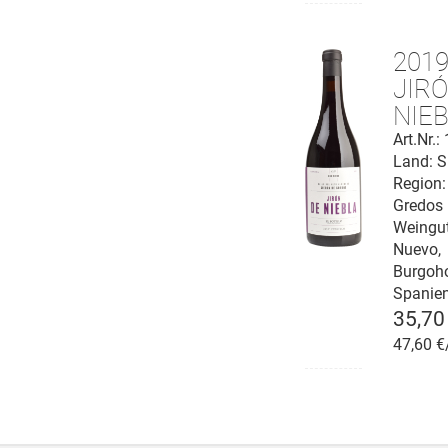
201
JIR
NIE
Vino 
Art.Nr.
Land: S
Paraj
Region:
"El So
Gredos
Cebr
Weingu
DOP
Nuevo,
Burgoh
Spanie
35,70
47,60 €