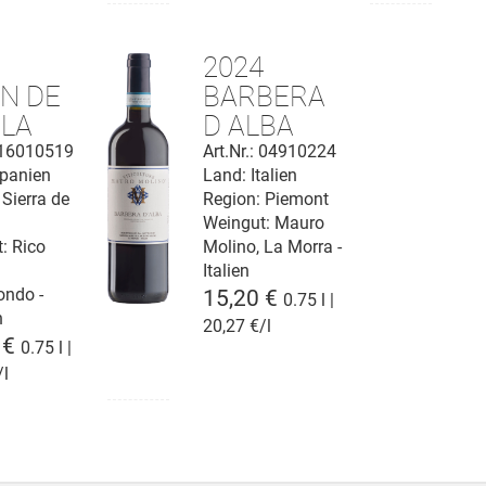
9
2024
ÓN DE
BARBERA
BLA
D ALBA
del
D.O.P.
: 16010519
Art.Nr.: 04910224
panien
Land: Italien
e del
 Sierra de
Region: Piemont
tillo"
Weingut:
Mauro
eros
t:
Rico
Molino, La Morra -
Italien
ondo -
15,20 €
0.75 l |
n
20,27 €/l
 €
0.75 l |
/l