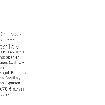
021 Mas
e Leda
astilla y
eon
t.Nr.: 14510121
nd: Spanien
gion: Castilla y
on
ingut:
Bodegas
da, Castilla y
on - Spanien
9,70 €
0.75 l |
,27 €/l