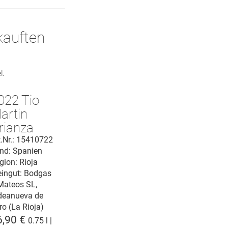
kauften
l.
022 Tio
artin
rianza
ioja DOCa
t.Nr.: 15410722
nd: Spanien
gion: Rioja
ingut:
Bodgas
Mateos SL,
deanueva de
ro (La Rioja)
6,90 €
0.75 l |