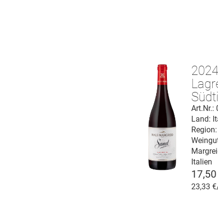
202
Lagr
Südti
D.O.
Art.Nr.
Land: It
Region:
Weingu
Margreid
Italien
17,50
23,33 €