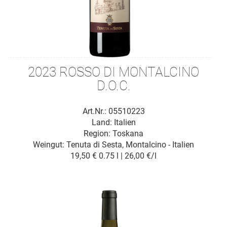
2023 ROSSO DI MONTALCINO
D.O.C.
Art.Nr.: 05510223
Land: Italien
Region: Toskana
Weingut:
Tenuta di Sesta, Montalcino - Italien
19,50 €
0.75 l | 26,00 €/l