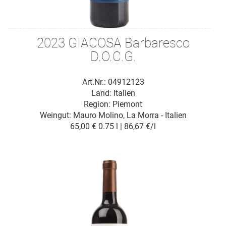
2023 GIACOSA Barbaresco
D.O.C.G.
Art.Nr.: 04912123
Land: Italien
Region: Piemont
Weingut:
Mauro Molino, La Morra - Italien
65,00 €
0.75 l | 86,67 €/l