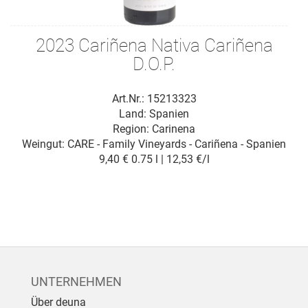
2023 Cariñena Nativa Cariñena
D.O.P.
Art.Nr.: 15213323
Land: Spanien
Region: Carinena
Weingut:
CARE - Family Vineyards - Cariñena - Spanien
9,40 €
0.75 l | 12,53 €/l
UNTERNEHMEN
Über deuna