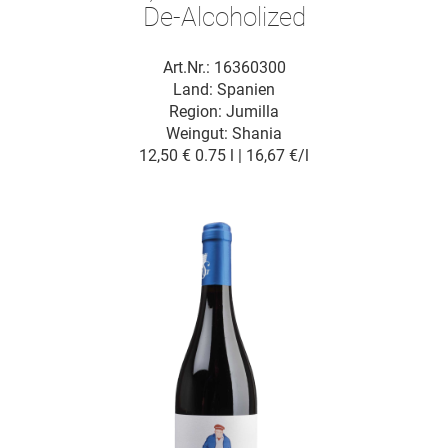
De-Alcoholized
Art.Nr.: 16360300
Land: Spanien
Region: Jumilla
Weingut:
Shania
12,50 €
0.75 l | 16,67 €/l