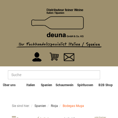
Über uns
Italien
Spanien
Schaumwein
Spirituosen
B2B Shop
Sie sind hier:
Spanien
Rioja
Bodegas Muga
nächster